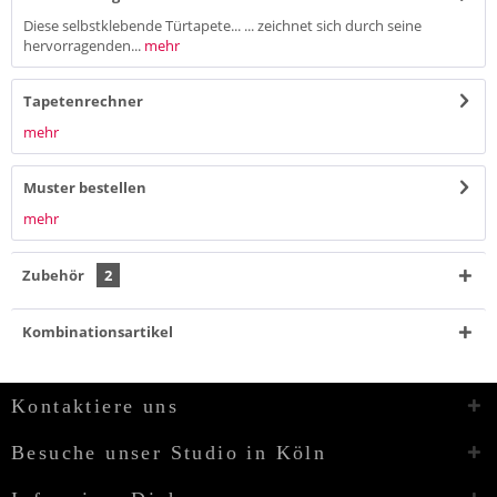
Diese selbstklebende Türtapete... ... zeichnet sich durch seine
hervorragenden...
mehr
Tapetenrechner
mehr
Muster bestellen
mehr
Zubehör
2
Kombinationsartikel
Kontaktiere uns
Besuche unser Studio in Köln