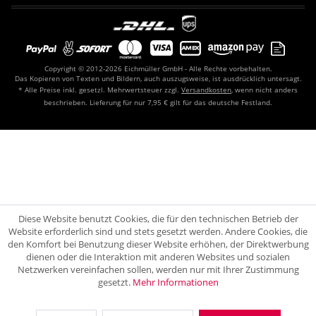
Copyright © 2012-2026 Eichmüller GmbH - Alle Rechte vorbehalten.
Das Kopieren von Texten und Bildern, auch auszugsweise, ist ausdrücklich untersagt.
* Alle Preise inkl. gesetzl. Mehrwertsteuer zzgl.
Versandkosten
, wenn nicht anders
beschrieben. Lieferung für nur 7,95 € gilt für das deutsche Festland.
Diese Website benutzt Cookies, die für den technischen Betrieb der
Website erforderlich sind und stets gesetzt werden. Andere Cookies, die
den Komfort bei Benutzung dieser Website erhöhen, der Direktwerbung
dienen oder die Interaktion mit anderen Websites und sozialen
Netzwerken vereinfachen sollen, werden nur mit Ihrer Zustimmung
gesetzt.
Mehr Informationen