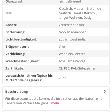
Glanzgrad:
leicht glänzend
Klassisch, Modern, Natürlich,
Stil:
Grafisch, Floral, Effektvoll,
Junges Wohnen, Design
Ansatz:
versetzter Ansatz
Entfernung:
trocken abziehbar
Lichtbeständigkeit:
gut lichtbeständig
Trägermaterial:
Vlies
Verklebung:
Wand einkleistern
Waschbeständigkeit:
scheuerbeständig
Zertifikate:
CE, FSC, RAL-Gütezeichen
voraussichtlich verfügbar bis
2027
Mitte/Ende des Jahres:
Beschreibung
Für diese Luxustapete kommt die Inspiration aus der Natur - eine
Tapete von Versace Mal ganz...
mehr