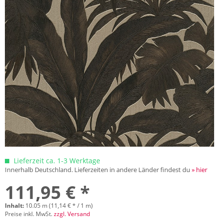
Lieferzeit ca. 1-3 Werktage
Innerhalb Deutschland. Lieferzeiten in andere Länder findest du
» hier
111,95 € *
Inhalt:
10.05 m (11,14 € * / 1 m)
Preise inkl. MwSt.
zzgl. Versand