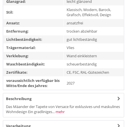
Glanzgrad:
leicht glänzend
Klassisch, Modern, Barock,
Stil:
Grafisch, Effektvoll, Design
Ansatz:
ansatzfrei
Entfernung:
trocken abziehbar
Lichtbeständigkeit:
gut lichtbeständig
Trägermaterial:
Vlies
Verklebung:
Wand einkleistern
Waschbeständigkeit:
scheuerbeständig
Zertifikate:
CE, FSC, RAL-Gütezeichen
voraussichtlich verfügbar bis
2027
Mitte/Ende des Jahres:
Beschreibung
Das Mäander der Tapete von Versace für exklusives und maskulines
Wohndesign Ein gradliniges...
mehr
Verarbeitung