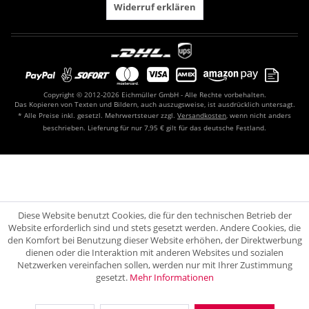
Widerruf erklären
Copyright © 2012-2026 Eichmüller GmbH - Alle Rechte vorbehalten.
Das Kopieren von Texten und Bildern, auch auszugsweise, ist ausdrücklich untersagt.
* Alle Preise inkl. gesetzl. Mehrwertsteuer zzgl.
Versandkosten
, wenn nicht anders
beschrieben. Lieferung für nur 7,95 € gilt für das deutsche Festland.
Diese Website benutzt Cookies, die für den technischen Betrieb der
Website erforderlich sind und stets gesetzt werden. Andere Cookies, die
den Komfort bei Benutzung dieser Website erhöhen, der Direktwerbung
dienen oder die Interaktion mit anderen Websites und sozialen
Netzwerken vereinfachen sollen, werden nur mit Ihrer Zustimmung
gesetzt.
Mehr Informationen