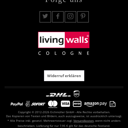
Widerruf erklären
Copyright © 2012-2026 Eichmüller GmbH - Alle Rechte vorbehalten.
Das Kopieren von Texten und Bildern, auch auszugsweise, ist ausdrücklich untersagt.
* Alle Preise inkl. gesetzl. Mehrwertsteuer zzgl.
Versandkosten
, wenn nicht anders
beschrieben. Lieferung für nur 7,95 € gilt für das deutsche Festland.