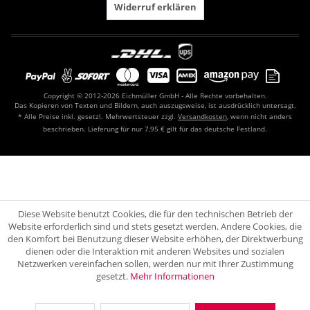
Widerruf erklären
Copyright © 2012-2026 Eichmüller GmbH - Alle Rechte vorbehalten.
Das Kopieren von Texten und Bildern, auch auszugsweise, ist ausdrücklich untersagt.
* Alle Preise inkl. gesetzl. Mehrwertsteuer zzgl.
Versandkosten
, wenn nicht anders
beschrieben. Lieferung für nur 7,95 € gilt für das deutsche Festland.
Diese Website benutzt Cookies, die für den technischen Betrieb der
Website erforderlich sind und stets gesetzt werden. Andere Cookies, die
den Komfort bei Benutzung dieser Website erhöhen, der Direktwerbung
dienen oder die Interaktion mit anderen Websites und sozialen
Netzwerken vereinfachen sollen, werden nur mit Ihrer Zustimmung
gesetzt.
Mehr Informationen