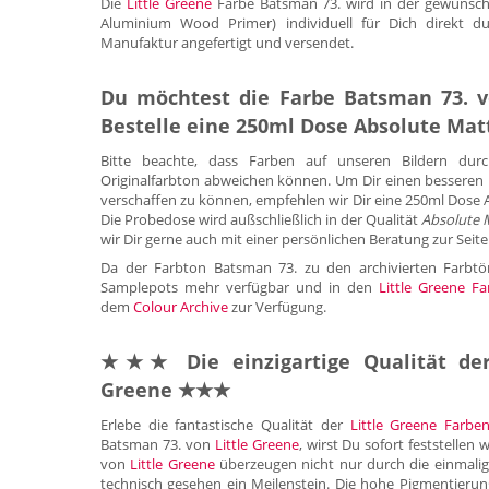
Die
Little Greene
Farbe Batsman 73. wird in der gewünsc
Aluminium Wood Primer) individuell für Dich direkt du
Manufaktur angefertigt und versendet.
Du möchtest die Farbe Batsman 73. v
Bestelle eine 250ml Dose Absolute Mat
Bitte beachte, dass Farben auf unseren Bildern durc
Originalfarbton abweichen können. Um Dir einen besseren 
verschaffen zu können, empfehlen wir Dir eine 250ml Dose 
Die Probedose wird außschließlich in der Qualität
Absolute 
wir Dir gerne auch mit einer persönlichen Beratung zur Seite
Da der Farbton Batsman 73. zu den archivierten Farb
Samplepots mehr verfügbar und in den
Little Greene F
dem
Colour Archive
zur Verfügung.
★★★ Die einzigartige Qualität der 
Greene ★★★
Erlebe die fantastische Qualität der
Little Greene Farbe
Batsman 73. von
Little Greene
, wirst Du sofort feststellen
von
Little Greene
überzeugen nicht nur durch die einmalig
technisch gesehen ein Meilenstein. Die hohe Pigmentier