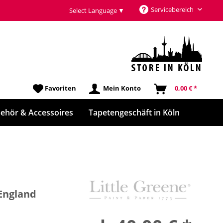
Servicebereich
Select Language
▼
Favoriten
Mein Konto
0,00 € *
ehör & Accessoires
Tapetengeschäft in Köln
 England