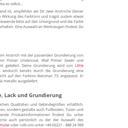
be es selbst...
end ist, empfehlen wir Dir zwei Anstriche Deiner
le Wirkung des Farbtons und trägst zudem etwas
 Verwende bitte auf den Untergrund und die Farbe
rhalten. Eine Auswahl an Werkzeugen findest Du
dem Anstrich mit der passenden Grundierung von
gent Primer Undercoat
,
Wall Primer Sealer
und
nt geliefert. Deine Grundierung wird von
Little
, wodurch bereits durch die Grundierung eine
icht auf den Farbton Batsman 73. angepasst. Er
k-metallic ausgeliefert.
be, Lack und Grundierung
ichen Qualitäten und Gebindegrößen erhältlich.
hen, sondern gestalte auch Fußböden, Türen und
sende Produktinformationen findest Du unter
gerne auch persönlich zu der der Auswahl des
rmular
oder rufe uns unter +49 (0)221 - 888 24 999