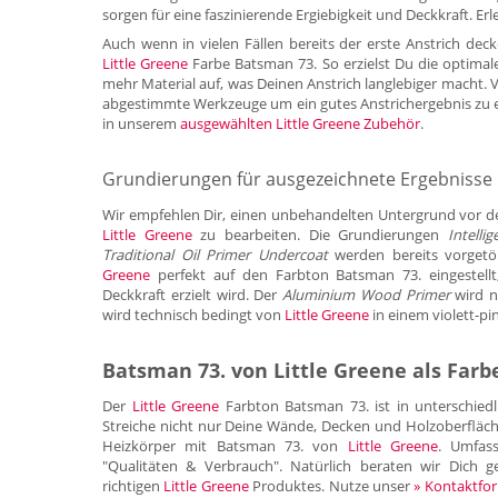
sorgen für eine faszinierende Ergiebigkeit und Deckkraft. Erle
Auch wenn in vielen Fällen bereits der erste Anstrich deck
Little Greene
Farbe Batsman 73. So erzielst Du die optima
mehr Material auf, was Deinen Anstrich langlebiger macht.
abgestimmte Werkzeuge um ein gutes Anstrichergebnis zu e
in unserem
ausgewählten Little Greene Zubehör
.
Grundierungen für ausgezeichnete Ergebnisse
Wir empfehlen Dir, einen unbehandelten Untergrund vor 
Little Greene
zu bearbeiten. Die Grundierungen
Intelli
Traditional Oil Primer Undercoat
werden bereits vorgetö
Greene
perfekt auf den Farbton Batsman 73. eingestellt
Deckkraft erzielt wird. Der
Aluminium Wood Primer
wird n
wird technisch bedingt von
Little Greene
in einem violett-pin
Batsman 73. von Little Greene als Far
Der
Little Greene
Farbton Batsman 73. ist in unterschiedl
Streiche nicht nur Deine Wände, Decken und Holzoberfläc
Heizkörper mit Batsman 73. von
Little Greene
. Umfas
"Qualitäten & Verbrauch". Natürlich beraten wir Dich 
richtigen
Little Greene
Produktes. Nutze unser
» Kontaktfo