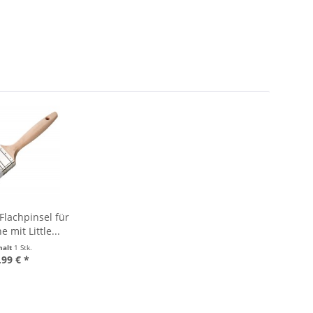
lachpinsel für
e mit Little...
halt
1 Stk.
,99 € *