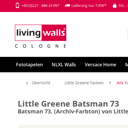
+49 (0)221 - 888 24 997
Lieferung nur 7,95€*
SSL -
Fototapeten
NLXL Walls
Versace Home
M
Übersicht
Little Greene Farben
Alle 
Little Greene Batsman 73
Batsman 73. (Archiv-Farbton) von Littl