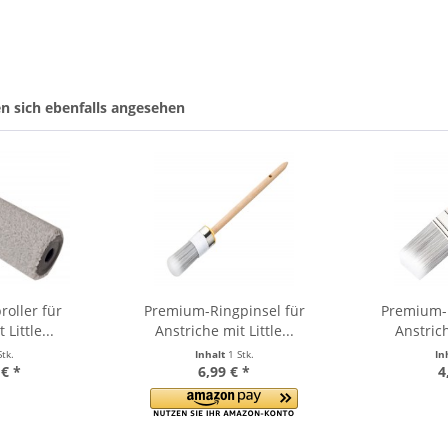
 sich ebenfalls angesehen
oller für
Premium-Ringpinsel für
Premium-F
Little...
Anstriche mit Little...
Anstrich
Stk.
Inhalt
1 Stk.
In
 € *
6,99 € *
4