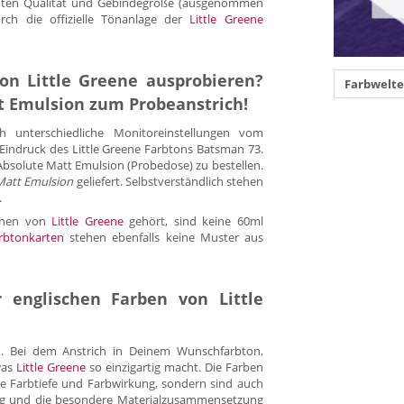
hten Qualität und Gebindegröße (ausgenommen
rch die offizielle Tönanlage der
Little Greene
on Little Greene ausprobieren?
Farbwelte
t Emulsion zum Probeanstrich!
h unterschiedliche Monitoreinstellungen vom
Eindruck des Little Greene Farbtons Batsman 73.
Absolute Matt Emulsion (Probedose) zu bestellen.
Matt Emulsion
geliefert. Selbstverständlich stehen
.
tönen von
Little Greene
gehört, sind keine 60ml
arbtonkarten
stehen ebenfalls keine Muster aus
englischen Farben von Little
n
. Bei dem Anstrich in Deinem Wunschfarbton,
 was
Little Greene
so einzigartig macht. Die Farben
e Farbtiefe und Farbwirkung, sondern sind auch
ung und die besondere Materialzusammensetzung