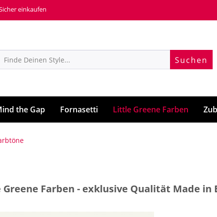
 Sicher einkaufen
Suchen
ind the Gap
Fornasetti
Little Greene Farben
Zub
Farbtöne
e Greene Farben - exklusive Qualität Made in