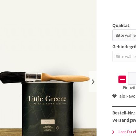
Qualität:
Gebindegr
Einheit
als Favo
Bestell-Nr.:
Versandgew
Hast Du ei