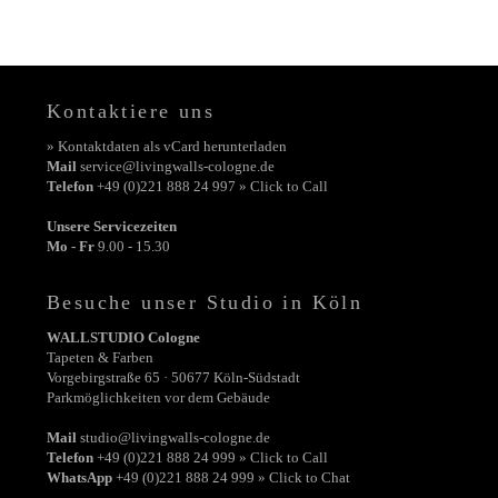
Kontaktiere uns
» Kontaktdaten als vCard herunterladen
Mail
service@livingwalls-cologne.de
Telefon
+49 (0)221 888 24 997 » Click to Call
Unsere Servicezeiten
Mo - Fr
9.00 - 15.30
Besuche unser Studio in Köln
WALLSTUDIO Cologne
Tapeten & Farben
Vorgebirgstraße 65 · 50677 Köln-Südstadt
Parkmöglichkeiten vor dem Gebäude
Mail
studio@livingwalls-cologne.de
Telefon
+49 (0)221 888 24 999 » Click to Call
WhatsApp
+49 (0)221 888 24 999 » Click to Chat