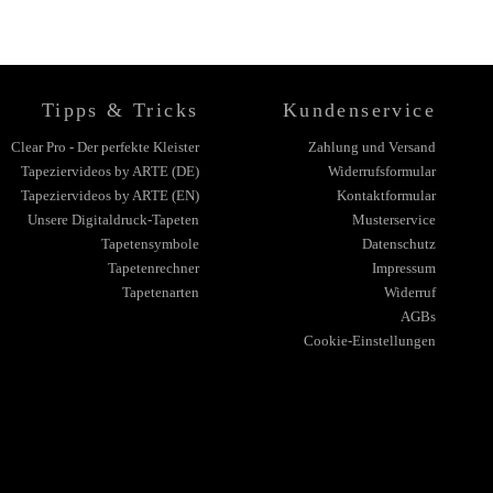
Tipps & Tricks
Kundenservice
Clear Pro - Der perfekte Kleister
Zahlung und Versand
Tapeziervideos by ARTE (DE)
Widerrufsformular
Tapeziervideos by ARTE (EN)
Kontaktformular
Unsere Digitaldruck-Tapeten
Musterservice
Tapetensymbole
Datenschutz
Tapetenrechner
Impressum
Tapetenarten
Widerruf
AGBs
Cookie-Einstellungen