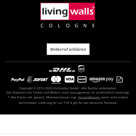
Widerruf erklären
Copyright © 2012-2026 Eichmüller GmbH - Alle Rechte vorbehalten.
Das Kopieren von Texten und Bildern, auch auszugsweise, ist ausdrücklich untersagt.
* Alle Preise inkl. gesetzl. Mehrwertsteuer zzgl.
Versandkosten
, wenn nicht anders
beschrieben. Lieferung für nur 7,95 € gilt für das deutsche Festland.