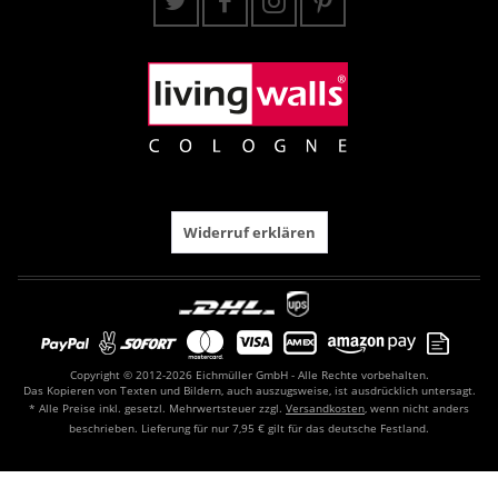
Widerruf erklären
Copyright © 2012-2026 Eichmüller GmbH - Alle Rechte vorbehalten.
Das Kopieren von Texten und Bildern, auch auszugsweise, ist ausdrücklich untersagt.
* Alle Preise inkl. gesetzl. Mehrwertsteuer zzgl.
Versandkosten
, wenn nicht anders
beschrieben. Lieferung für nur 7,95 € gilt für das deutsche Festland.