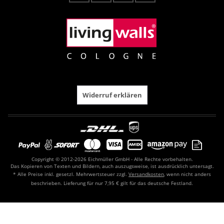
Widerruf erklären
Copyright © 2012-2026 Eichmüller GmbH - Alle Rechte vorbehalten.
Das Kopieren von Texten und Bildern, auch auszugsweise, ist ausdrücklich untersagt.
* Alle Preise inkl. gesetzl. Mehrwertsteuer zzgl.
Versandkosten
, wenn nicht anders
beschrieben. Lieferung für nur 7,95 € gilt für das deutsche Festland.