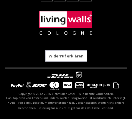
Widerruf erklären
Copyright © 2012-2026 Eichmüller GmbH - Alle Rechte vorbehalten.
Das Kopieren von Texten und Bildern, auch auszugsweise, ist ausdrücklich untersagt.
* Alle Preise inkl. gesetzl. Mehrwertsteuer zzgl.
Versandkosten
, wenn nicht anders
beschrieben. Lieferung für nur 7,95 € gilt für das deutsche Festland.