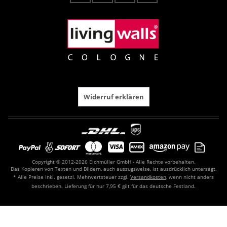
Widerruf erklären
Copyright © 2012-2026 Eichmüller GmbH - Alle Rechte vorbehalten.
Das Kopieren von Texten und Bildern, auch auszugsweise, ist ausdrücklich untersagt.
* Alle Preise inkl. gesetzl. Mehrwertsteuer zzgl.
Versandkosten
, wenn nicht anders
beschrieben. Lieferung für nur 7,95 € gilt für das deutsche Festland.