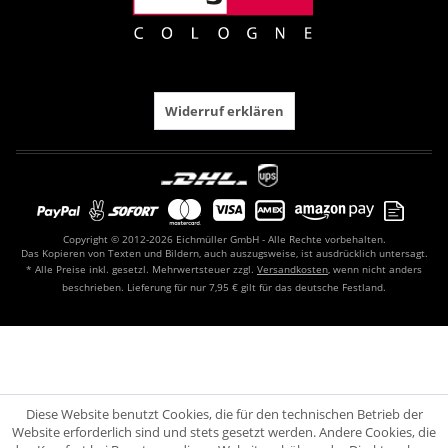
Widerruf erklären
Copyright © 2012-2026 Eichmüller GmbH - Alle Rechte vorbehalten.
Das Kopieren von Texten und Bildern, auch auszugsweise, ist ausdrücklich untersagt.
* Alle Preise inkl. gesetzl. Mehrwertsteuer zzgl.
Versandkosten
, wenn nicht anders
beschrieben. Lieferung für nur 7,95 € gilt für das deutsche Festland.
Diese Website benutzt Cookies, die für den technischen Betrieb der
Website erforderlich sind und stets gesetzt werden. Andere Cookies, die