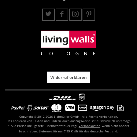
Widerruf erklären
Copyright © 2012-2026 Eichmüller GmbH - Alle Rechte vorbehalten.
Das Kopieren von Texten und Bildern, auch auszugsweise, ist ausdrücklich untersagt.
* Alle Preise inkl. gesetzl. Mehrwertsteuer zzgl.
Versandkosten
, wenn nicht anders
beschrieben. Lieferung für nur 7,95 € gilt für das deutsche Festland.