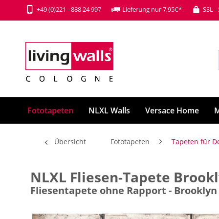
+49 (0)221 - 888 24 997
Lieferung nur 7,95€*
SSL -
Fototapeten
NLXL Walls
Versace Home
M
Übersicht
Fototapeten
Tapeten für D
NLXL Fliesen-Tapete Brookl
Fliesentapete ohne Rapport - Brooklyn