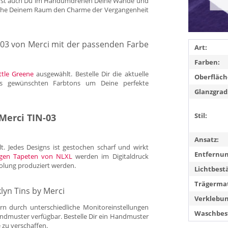
kannst auch Du im Handumdrehen Deine Wände und
eihe Deinem Raum den Charme der Vergangenheit
-03 von Merci mit der passenden Farbe
Art:
Farben:
ttle Greene
ausgewählt. Bestelle Dir die aktuelle
Oberfläch
 gewünschten Farbtons um Deine perfekte
Glanzgrad
Stil:
Merci TIN-03
Ansatz:
. Jedes Designs ist gestochen scharf und wirkt
Entfernun
igen Tapeten von NLXL
werden im Digitaldruck
olung produziert werden.
Lichtbest
Trägermat
lyn Tins by Merci
Verklebun
rn durch unterschiedliche Monitoreinstellungen
Waschbest
andmuster verfügbar. Bestelle Dir ein Handmuster
 zu verschaffen.