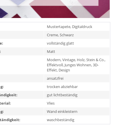
Mustertapete, Digitaldruck
Creme, Schwarz
e:
vollständig glatt
:
Matt
Modern, Vintage, Holz, Stein & Co.,
Effektvoll, Junges Wohnen, 3D-
Effekt, Design
ansatzfrei
g:
trocken abziehbar
ändigkeit:
gut lichtbeständig
erial:
Vlies
g:
Wand einkleistern
ändigkeit:
waschbeständig