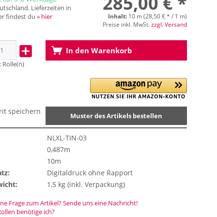
285,00 € *
tschland. Lieferzeiten in
r findest du
» hier
Inhalt:
10 m (28,50 € * / 1 m)
Preise inkl. MwSt.
zzgl. Versand
In den
Warenkorb
:
Rolle(n)
rit speichern
Muster des Artikels bestellen
NLXL-TIN-03
0,487m
10m
tz:
Digitaldruck ohne Rapport
icht:
1,5 kg (inkl. Verpackung)
ne Frage zum Artikel? Sende uns eine Nachricht!
Rollen benötige ich?