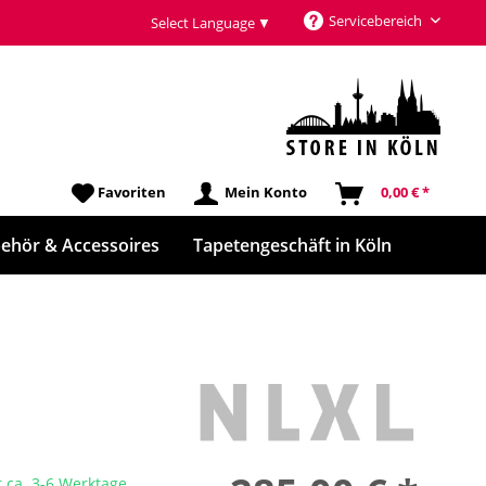
Servicebereich
Select Language
▼
Favoriten
Mein Konto
0,00 € *
ehör & Accessoires
Tapetengeschäft in Köln
t ca. 3-6 Werktage