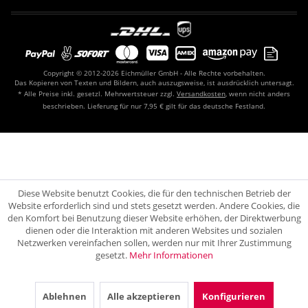
Copyright © 2012-2026 Eichmüller GmbH - Alle Rechte vorbehalten.
Das Kopieren von Texten und Bildern, auch auszugsweise, ist ausdrücklich untersagt.
* Alle Preise inkl. gesetzl. Mehrwertsteuer zzgl.
Versandkosten
, wenn nicht anders
beschrieben. Lieferung für nur 7,95 € gilt für das deutsche Festland.
Diese Website benutzt Cookies, die für den technischen Betrieb der
Website erforderlich sind und stets gesetzt werden. Andere Cookies, die
den Komfort bei Benutzung dieser Website erhöhen, der Direktwerbung
dienen oder die Interaktion mit anderen Websites und sozialen
Netzwerken vereinfachen sollen, werden nur mit Ihrer Zustimmung
gesetzt.
Mehr Informationen
Ablehnen
Alle akzeptieren
Konfigurieren