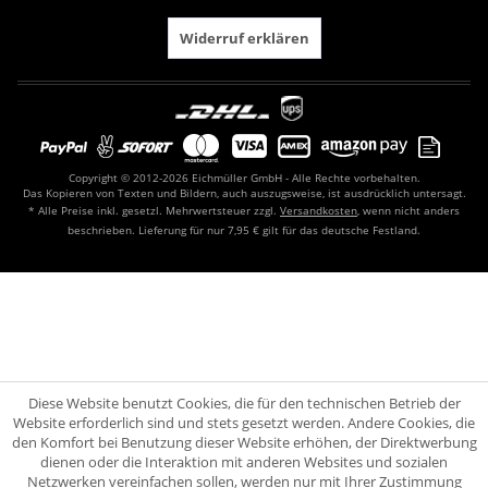
Widerruf erklären
Copyright © 2012-2026 Eichmüller GmbH - Alle Rechte vorbehalten.
Das Kopieren von Texten und Bildern, auch auszugsweise, ist ausdrücklich untersagt.
* Alle Preise inkl. gesetzl. Mehrwertsteuer zzgl.
Versandkosten
, wenn nicht anders
beschrieben. Lieferung für nur 7,95 € gilt für das deutsche Festland.
Diese Website benutzt Cookies, die für den technischen Betrieb der
Website erforderlich sind und stets gesetzt werden. Andere Cookies, die
den Komfort bei Benutzung dieser Website erhöhen, der Direktwerbung
dienen oder die Interaktion mit anderen Websites und sozialen
Netzwerken vereinfachen sollen, werden nur mit Ihrer Zustimmung