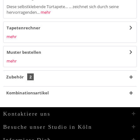
Diese selbstklebende Türtapete... ... zeichnet sich durch seine
hervorragenden...
mehr
Tapetenrechner
mehr
Muster bestellen
mehr
Zubehör
2
Kombinationsartikel
Kontaktiere uns
Besuche unser Studio in Köln
Informiere Dich