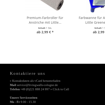
Premium-Farbroller für
Farbwanne für A
Anstriche mit Little...
Little Green
Inhalt
1 Stk.
Inhalt
1 
ab 2,99 € *
ab 2,99
Kontaktiere uns
» Kontaktdaten als vCard herunterladen
Mail
service@livingwalls-cologne.de
Telefon
+49 (0)221 888 24 997 » Click to Call
Unsere Servicezeiten
Mo - Fr
9.00 - 15.30