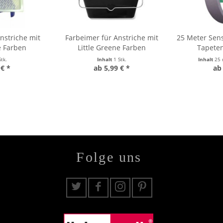
nstriche mit
Farbeimer für Anstriche mit
25 Meter Sens
e Farben
Little Greene Farben
Tapete
Stk.
Inhalt
1 Stk.
Inhalt
25
 € *
ab 5,99 € *
ab 
Folge uns