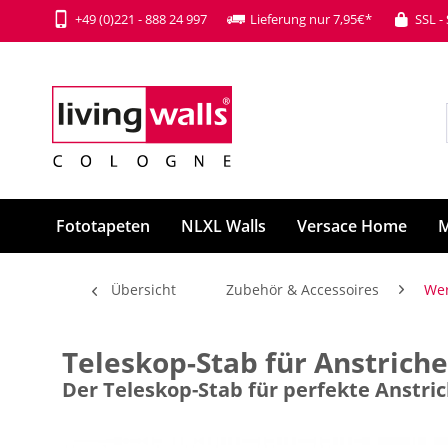
+49 (0)221 - 888 24 997
Lieferung nur 7,95€*
SSL -
Fototapeten
NLXL Walls
Versace Home
M
Übersicht
Zubehör & Accessoires
We
Teleskop-Stab für Anstriche
Der Teleskop-Stab für perfekte Anstri