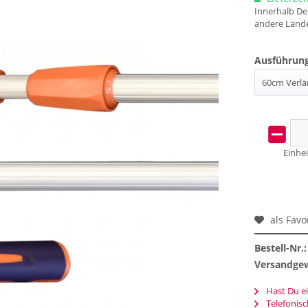
Innerhalb Deu
andere Lände
Ausführung
Einhei
als Favo
Bestell-Nr.:
Versandgew
Hast Du ei
Telefonis