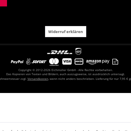
Widerruf erklären
Copyright © 2012-2026 Eichmüller GmbH - Alle Rechte vorbehalten.
Das Kopieren von Texten und Bildern, auch auszugsweise, ist ausdrücklich untersagt.
Mehrwertsteuer zzgl.
Versandkosten
, wenn nicht anders beschrieben. Lieferung für nur 7,95 € g