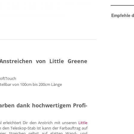
Empfehle d
Anstreichen von Little Greene
SoftTouch
rstellbar von 100cm bis 200cm Länge
Farben dank hochwertigem Profi-
 erleichtert Dir den Anstrich mit unseren
Little
den Teleskop-Stab ist kann der Farbauftrag auf
reies Streichen selbst auf glatten Wand- und