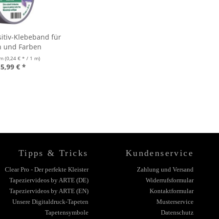
itiv-Klebeband für
n und Farben
 m
(0,24 € * / 1 m)
5,99 € *
Tipps & Tricks
Kundenservice
Clear Pro - Der perfekte Kleister
Zahlung und Versand
Tapeziervideos by ARTE (DE)
Widerrufsformular
Tapeziervideos by ARTE (EN)
Kontaktformular
Unsere Digitaldruck-Tapeten
Musterservice
Tapetensymbole
Datenschutz