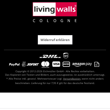
Widerruf erklären
Copyright © 2012-2026 Eichmüller GmbH - Alle Rechte vorbehalten.
Das Kopieren von Texten und Bildern, auch auszugsweise, ist ausdrücklich untersagt.
* Alle Preise inkl. gesetzl. Mehrwertsteuer zzgl.
Versandkosten
, wenn nicht anders
beschrieben. Lieferung für nur 7,95 € gilt für das deutsche Festland.