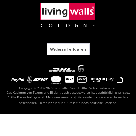
Widerruf erklären
Copyright © 2012-2026 Eichmüller GmbH - Alle Rechte vorbehalten.
Das Kopieren von Texten und Bildern, auch auszugsweise, ist ausdrücklich untersagt.
* Alle Preise inkl. gesetzl. Mehrwertsteuer zzgl.
Versandkosten
, wenn nicht anders
beschrieben. Lieferung für nur 7,95 € gilt für das deutsche Festland.