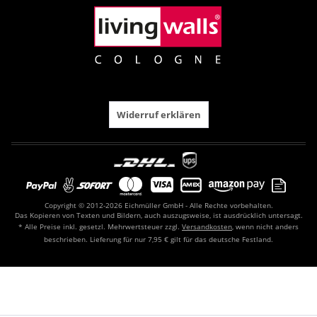
Widerruf erklären
Copyright © 2012-2026 Eichmüller GmbH - Alle Rechte vorbehalten.
Das Kopieren von Texten und Bildern, auch auszugsweise, ist ausdrücklich untersagt.
* Alle Preise inkl. gesetzl. Mehrwertsteuer zzgl.
Versandkosten
, wenn nicht anders
beschrieben. Lieferung für nur 7,95 € gilt für das deutsche Festland.